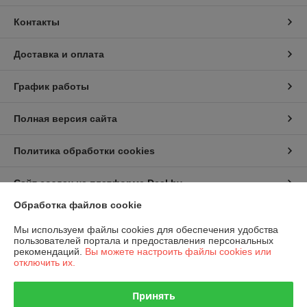
Контакты
Доставка и оплата
График работы
Полная версия сайта
Политика обработки cookies
Сайт создан на платформе Deal.by
Обработка файлов cookie
Информация для покупателя
Мы используем файлы cookies для обеспечения удобства
пользователей портала и предоставления персональных
Юридическое лицо:
ООО «ВитаГарден»
рекомендаций.
Вы можете настроить файлы cookies или
Юр. адрес: 220007, г. Минск, ул. Володько, 24а, каб. 111
отключить их.
Регистрационный номер ЕГР: 191849876
Принять
УНП: 191849876