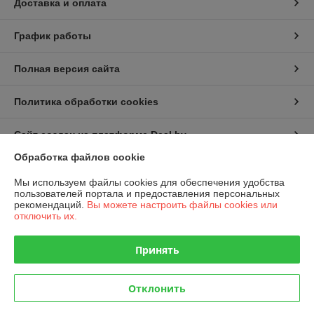
Доставка и оплата
График работы
Полная версия сайта
Политика обработки cookies
Сайт создан на платформе Deal.by
Обработка файлов cookie
Информация для покупателя
Мы используем файлы cookies для обеспечения удобства
пользователей портала и предоставления персональных
Юридическое лицо:
ООО «ВитаГарден»
рекомендаций.
Вы можете настроить файлы cookies или
Юр. адрес: 220007, г. Минск, ул. Володько, 24а, каб. 111
отключить их.
Регистрационный номер ЕГР: 191849876
Принять
УНП: 191849876
Регистрационный орган: Минский горисполком Октябрьского р-на
Отклонить
Дата регистрации компании: 18.02.2013