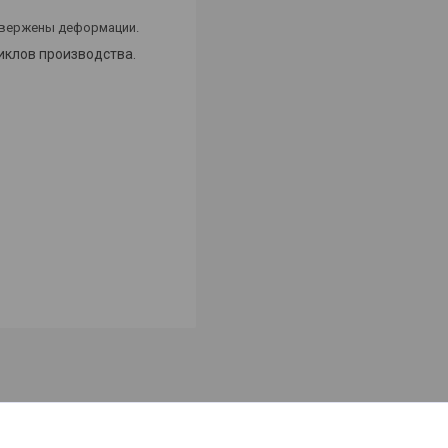
двержены деформации.
иклов производства.