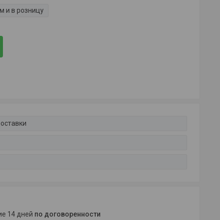
м и в розницу
доставки
ние 14 дней
по договоренности