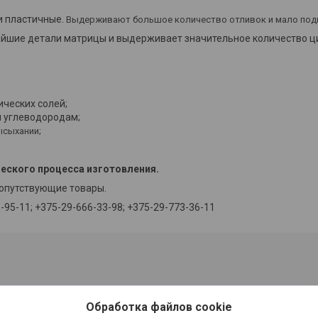
и пластичные.
В
ыдерживают большое количество отливок и мало по
айшие детали матрицы и выдерживает значительное количество ц
ических солей;
и углеводородам;
ысыхании;
ческого процесса изготовления.
сопутствующие товары.
95-11; +375-29-666-33-98; +375-29-773-36-11
Обработка файлов cookie