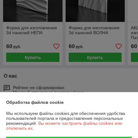
Форма для изготовления
Форма для изготовления
АК
3d панелей НЕПА
3d панелей ВОЛНА
изг
Па
60
60
60
руб.
руб.
Купить
Купить
О нас
Рейтинг не сформирован
Менее 5 отзывов за последний год
Обработка файлов cookie
Работает с 26.03.2013
Мы используем файлы cookies для обеспечения удобства
г. Минск
пользователей портала и предоставления персональных
Юр. адрес: 220007, г. Минск, ул. Володько, 24а, каб. 111,
рекомендаций.
Вы можете настроить файлы cookies или
Минск, Беларусь
отключить их.
Контакты