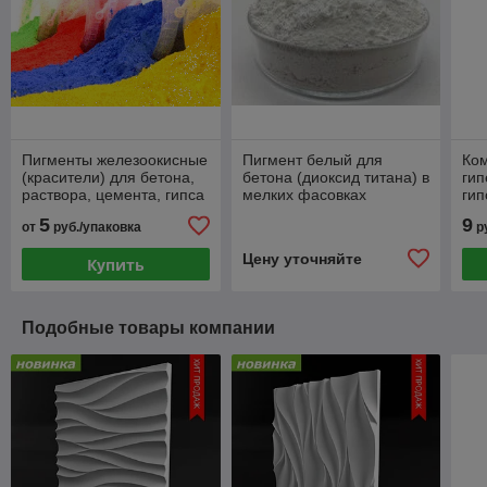
Пигменты железоокисные
Пигмент белый для
Ко
(красители) для бетона,
бетона (диоксид титана) в
гип
раствора, цемента, гипса
мелких фасовках
гип
5
9
от
руб./упаковка
ру
Цену уточняйте
Купить
Подобные товары компании