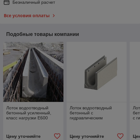
Безналичный расчет
Все условия оплаты
Подобные товары компании
Лоток водоотводный
Лоток водоотводный
Лот
бетонный усиленный,
бетонный с
бе
класс нагрузки Е600
гидравлическим
c г
сечением DN 200
се
Цену уточняйте
Цену уточняйте
Це